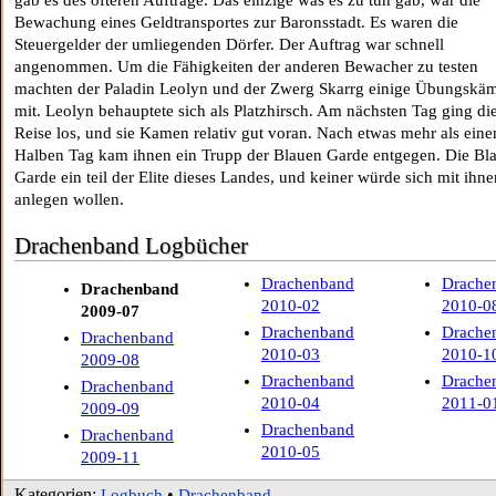
gab es des öfteren Aufträge. Das einzige was es zu tun gab, war die
Bewachung eines Geldtransportes zur Baronsstadt. Es waren die
Steuergelder der umliegenden Dörfer. Der Auftrag war schnell
angenommen. Um die Fähigkeiten der anderen Bewacher zu testen
machten der Paladin Leolyn und der Zwerg Skarrg einige Übungskä
mit. Leolyn behauptete sich als Platzhirsch. Am nächsten Tag ging di
Reise los, und sie Kamen relativ gut voran. Nach etwas mehr als ein
Halben Tag kam ihnen ein Trupp der Blauen Garde entgegen. Die Bl
Garde ein teil der Elite dieses Landes, und keiner würde sich mit ihne
anlegen wollen.
Drachenband Logbücher
Drachenband
Drache
Drachenband
2010-02
2010-0
2009-07
Drachenband
Drache
Drachenband
2010-03
2010-1
2009-08
Drachenband
Drache
Drachenband
2010-04
2011-0
2009-09
Drachenband
Drachenband
2010-05
2009-11
Kategorien:
•
Logbuch
Drachenband