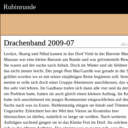
Rubinrunde
Drachenband 2009-07
201
Leolyn, Skarrg und Nihal kamen in das Dorf Virid in der Baronie Ma
Manaan war eine kleine Baronie am Rande und war grösstenteils Bew
Sie waren auf der suche nach Arbeit. Doch im Winter und als Söldner
das nicht immer leicht. Der junge Peet MacGarrith war gerade in die S
geführt worden wo er mit seiner einjährigen Reise beginnen soll. Sein
meinte er solle sich doch einer Gruppe Abenteurer anschliessen, das
ihn sehr viel lehren. Im Gasthaus trafen sich dann alle vier und da der
ein Problem hatte, hatten sie auch gleich einen kleinen Auftrag. Im Ke
hatte sich anscheinend ein junges Rostmonster eingeschlichen auf de
Suche nach was zu Essen. Heldenmutig stiegen sie hinab und Töteten
Ungeziefer. Erleichtert bot der Wirt den Vieren an Kostenlos hier
übernachten zu dürfen, natürlich so lange sie wollten. Nach weiteren
Aufträgen suchend gingen sie in das Kleine Fort im Dorf. An solchen