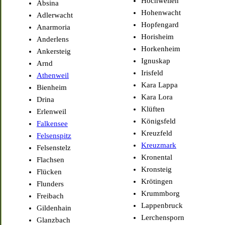
Hochweilen
Absina
Hohenwacht
Adlerwacht
Hopfengard
Anarmoria
Horisheim
Anderlens
Horkenheim
Ankersteig
Ignuskap
Arnd
Irisfeld
Athenweil
Kara Lappa
Bienheim
Kara Lora
Drina
Klüften
Erlenweil
Königsfeld
Falkensee
Kreuzfeld
Felsenspitz
Kreuzmark
Felsenstelz
Kronental
Flachsen
Kronsteig
Flücken
Krötingen
Flunders
Krummborg
Freibach
Lappenbruck
Gildenhain
Lerchensporn
Glanzbach