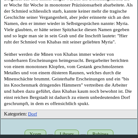
er Woche für Woche in monotoner Präzisionsarbeit abarbeitete. Als
der Schmied schliesslich starb, kannte keiner mehr die tragische
Geschichte seiner Vergangenheit, aber jeder erinnerte sich an den
Namen, den er immer wieder in Selbstgesprächen nannte: Myria.
Viele glaubten, er hätte seiner Spitzhacke diesen Namen gegeben
und so legte man sie in sein Grab und die Inschrift lautete: "Hier
ruht der Schmied von Khabas mit seiner geliebten Myria".
Seither werden die Minen von Khabas immer wieder von
sonderbaren Erscheinungen heimgesucht. Bergarbeiter berichten
von einem monotonen Klopfen, vom Gestank geschmolzenen
Metalles und von einem düsteren Raunen, welches durch die
Minenschächte brummt. Geisterhafte Erscheinungen und ein "bis
ins Knochenmark dringendes Hämmern" vertreiben die Arbeiter
und haben dazu geführt, dass Khabas kaum noch bewohnt ist. Die
einst reichen Bergstadt ist dadurch zu einem unbedeutenden Dorf
geschrumpft, in dem es offensichtlich spukt.
Kategorien:
Dorf
—
—
Ycom
Library
Rubinea