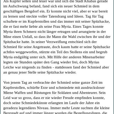
Als Kupfer selten und teuer war und sich die Stadt Khabas gerade
im Aufschwung befand, fand sich ein neuer Schmied in dem
geschäftigen Bergdorf ein. Er konnte nicht viel, aber er war bereit
zu lernen und steckte voller Tatendrang und Ideen. Tag für Tag
schuftete er im Kupferstollen und das immer mit seiner Spitzhacke,
die er fast mehr liebte als seine Frau Myria. Eines Tages konnte
Myria ihren Schmerz nicht länger ertragen und arrangierte in der
Mine einen Unfall, so dass ihr Mann die Wahl zwischen ihr und der
Spitzhacke hatte. In seiner Verzweiflung entschied sich der
Schmied für seine Angetraute, doch kaum hatte er seine Spitzhacke
achtlos weggeworfen, stürzte ein Teil des Stollens ein und begrub
Myria endgültig unter sich. Mit Hilfe der anderen Minenarbeiter
legten sie Stunden später den Gang wieder frei, doch Myrias
Leiche war nirgends zu finden - stattdessen fand der Schmied aber
an genau jener Stelle seine Spitzhacke wieder.
Von jenem Tag an verbrachte der Schmied seine ganze Zeit im
Kupferstollen, schürfte Erze und schmiedete mit ausdrucksloser
Miene Waffen und Rüstungen für Soldaten und Abenteurer. Sein
Leid war so gross, dass er nie wieder Freude empfinden konnte,
doch seine Schmiedekünste erlangten im Laufe der Jahre ein
geradezu legendäres Niveau. Immer mehr Leute suchten die kleine
Bergstadt auf und immer länger wurden die Bestellungslisten, die