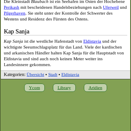
Die Kleinstadt
Blaubach
ist ein Seehafen im Osten der Hochebene
Perikash
mit bescheidenen Handelsbeziehungen nach
Uferweil
und
Pilgerhaven
. Sie steht unter der Kontrolle der Schwerter des
Westens und Residenz des Fürsten des Ostens.
Kap Sanja
Kap Sanja
ist die westliche Hafenstadt von
Eldistavia
und der
wichtigste Seeumschlagsplatz für das Land. Viele der kardischen
und arkanischen Händler halten Kap Sanja für die Hauptstadt von
Eldistavia und sind auch noch keinen Meter weiter ins
Landesinnere gekommen.
Kategorien:
•
•
Übersicht
Stadt
Eldistavia
—
—
Ycom
Library
Aridien