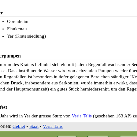
er
Gorenheim
Flankenau
Yer (Kratersiedlung)
erpumpen
ntrum des Kraters befindet sich ein mit jedem Regenfall wachsender Se
sse. Das einströmende Wasser wird von ächzenden Pumpen wieder über
en Regenfällen ist besonders in tiefer gelegenen Bereichen ständiger "K
ischen Druck, insbesondere aus Sarkonien, wurde immerhin erwirkt, dass 
nd der Hauptmonsunzeit) ein gutes Stück herniedersenkt, um den Reg
fest
 Jahr wird in Yer der grosse Sturz von
Veria Talis
(geschehen 163 AP) zel
orien:
•
•
Gebiet
Staat
Veria Talis