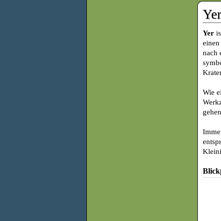
Ye
Yer
is
einen
nach
symbo
Krate
Wie e
Werkz
gehen
Immer
entsp
Klein
Blic