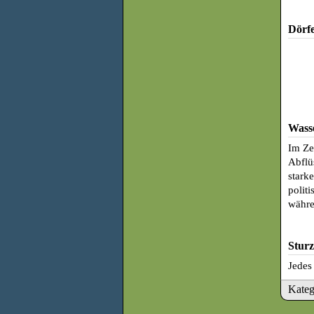
Dörf
Wass
Im Ze
Abflü
stark
polit
währe
Sturz
Jedes
Kateg