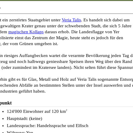
r
t ein zerstörtes Staatsgebiet unter
Veria Talis
. Es handelt sich dabei um
 gewaltigen Krater genau unter der schwebenden Stadt, die sich 5 Jahre
 dem
magischen Kollaps
daraus erhob. Die Landesflagge von Yer
lisierte einst das Zentrum der Magie, heute steht es jedoch für den
r, der vom Grünen umgeben ist.
in riesiges Auffangbecken wartet die verarmte Bevölkerung jeden Tag da
eug und noch halbwegs geniessbare Speisen ihren Weg über den Rand 
 (oder zumindest im Kratersee landen). Nicht selten führt diese Spann
hin gibt es für Glas, Metall und Holz auf Veria Talis sogenannte Entso
rechenden Abfälle an bestimmten Stellen unter der Insel auswerfen und 
industrien geführt haben.
kpunkt
124'000 Einwohner auf 120 km
2
Hauptstadt: (keine)
Landessprache: Handelssprache und Elfisch
Währung: Yen