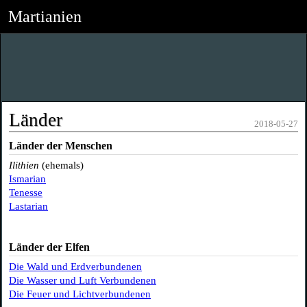
Martianien
Länder
2018-05-27
Länder der Menschen
Ilithien
(ehemals)
Ismarian
Tenesse
Lastarian
Länder der Elfen
Die Wald und Erdverbundenen
Die Wasser und Luft Verbundenen
Die Feuer und Lichtverbundenen