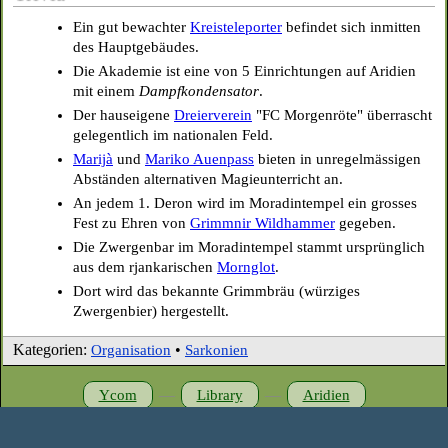
Ein gut bewachter
Kreisteleporter
befindet sich inmitten
des Hauptgebäudes.
Die Akademie ist eine von 5 Einrichtungen auf Aridien
mit einem
Dampfkondensator
.
Der hauseigene
Dreierverein
"FC Morgenröte" überrascht
gelegentlich im nationalen Feld.
Marijà
und
Mariko Auenpass
bieten in unregelmässigen
Abständen alternativen Magieunterricht an.
An jedem 1. Deron wird im Moradintempel ein grosses
Fest zu Ehren von
Grimmnir Wildhammer
gegeben.
Die Zwergenbar im Moradintempel stammt ursprünglich
aus dem rjankarischen
Mornglot
.
Dort wird das bekannte Grimmbräu (würziges
Zwergenbier) hergestellt.
Kategorien:
•
Organisation
Sarkonien
—
—
Ycom
Library
Aridien