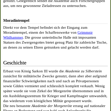
genutzt. Gelegentlich sendet die Akademie auch Forschergruppen
aus, um neu gewonnene Zieladressen zu untersuchen.
Moradintempel
Direkt vor dem Tempel befindet sich der Eingang zum
Moradintempel, einem der Schaffenswerke von
Grimmnir
Wildhammer
. Die grosse unterirdische Halle mit imposanten
Statuen des Zwergengottes bietet genug Platz für zahlreiche Tische,
an denen zu seinen Ehren getrunken und gelacht werden darf.
Geschichte
Erbaut von König Sarkon III wurde die
Akademie zu Silberstein
zunächst für militärische Zwecke genutzt, dann aber aber aufgrund
finanzieller Schwierigkeiten nach und nach an Privatpersonen
sowie Gilden vermietet und schliesslich komplett verkauft. Wenig
später wurde sie vom Zirkel der Morgenröte übernommen und in
ein Ausbildungszentrum für Krieger und Kampfmagier umwandelt,
das wiederum vom königlichen Militär gesponsert wurde.
Die neu benannte
Akademie der Morgenröte
errang auf nationaler
Ebene an Bedeutung und war bald auch Anlaufpunkt für