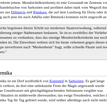
enheim
(ehem. Mondsichelkreisheim) ist eine Grossstadt im Zentrum v
handelsachse von Sarkonien und profitiert dabei stark vom Wegzoll dur
ten aus
Eldistavia
und
Rjankara
, die auf dem Landweg für Doria oder da
ig auch jene bis nach Athélia oder Riminok) kommen nicht ungezollt a
che begrüssen diesen Schritt zur modernen Staatsverwaltung, während 
dierung einiger Städtenamen bedauern. So ist es zweifellos der Vorliebe
tenamen zu verdanken, dass das einstige Mondsichelkreisheim nur noch
inden ist. Die Einwohner wehren sich bis heute vehement gegen dieses
pe unverfroren nach "Moskenheim" fragt, sollte schnelle Fäuste und no
en."
ermika
mika
ist ein Dorf nordöstlich von
Kuppsted
in
Sarkonien
. Es galt lange
als verhext, da dort eine unbekannte Form der Magie angewandt wurde
as Grundwasser mit gleichgültigmachenden Substanzen vergiftet war.
 Situation ist mittlerweile überwunden; das ewige Freudenfest, welches 
ika Tag für Tag gefeiert wurde, wird seither allerdings auch nicht mehr 