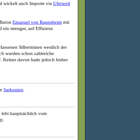
 wickelt auch Importe via
Uferweil
 Baron
Emanuel von Rauenheim
mit
in strenger, auf Effizienz
rlassenen Silberminen westlich der
ich wurden schon zahlreiche
f. Keiner davon hatte jedoch bisher
in
Sarkonien
.
t lebt hauptsächlich vom
t.