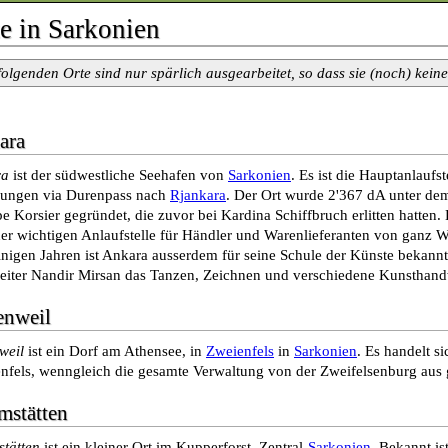
e in Sarkonien
folgenden Orte sind nur spärlich ausgearbeitet, so dass sie (noch) keine
ara
ra
ist der südwestliche Seehafen von
Sarkonien
. Es ist die Hauptanlaufs
rungen via Durenpass nach
Rjankara
. Der Ort wurde 2'367 dA unter de
e Korsier gegründet, die zuvor bei Kardina Schiffbruch erlitten hatten. 
ner wichtigen Anlaufstelle für Händler und Warenlieferanten von ganz W
einigen Jahren ist Ankara ausserdem für seine Schule der Künste bekann
eiter Nandir Mirsan das Tanzen, Zeichnen und verschiedene Kunsthand
enweil
weil
ist ein Dorf am Athensee, in
Zweienfels
in
Sarkonien
. Es handelt s
nfels, wenngleich die gesamte Verwaltung von der Zweifelsenburg aus 
mstätten
tätten
ist ein kleiner Ort im Kupperforst, Zentral-
Sarkonien
. Bekannt is