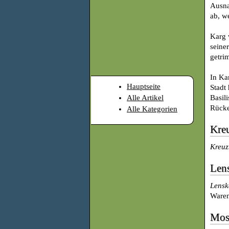
Ausna
ab, w
Karg 
sein
getri
In Ka
Hauptseite
Stadt
Alle Artikel
Basil
Rücke
Alle Kategorien
Kre
Kreu
Len
Lens
Waren
Mos