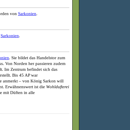
Norden von
Sarkonien
.
n
Sarkonien
.
onien
. Sie bildet das Handelstor zum
ss. Von Norden her passieren zudem
t. Im Zentrum befindet sich das
stellt. Bis 45 AP war
te anmerkt – von König Sarkon will
nt. Erwähnenswert ist die
Wohldufterei
e mit Düften in alle