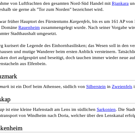
hme von Luftfrachten den gesamten Nord-Süd Handel mit
Rjankara
und
eshalb sie gerne als "Tor zum Norden" bezeichnet wird.
war früher Hauptort des Fürstentums
Kargenfels
, bis es um 161 AP von
er Domäne
Rauenheim
zusammengelegt wurde. Nach seiner Vorgabe wird e
mmter Stadthaushalt umgesetzt.
rg kurisert die Legende des Einhornbasilisken; das Wesen soll in den ve
 hausen und mutige Wanderer beim ersten Anblick versteinern. Tatsächl
isken dort aufgespürt und beseitigt, doch tauchen immer wieder neue au
nstacheln aus Elfenbein.
uzmark
zmark
ist ein Dorf beim Athensee, südlich von
Silberstein
in
Zweienfels
skap
kap
ist eine kleine Hafenstadt am Lens im südlichen
Sarkonien
. Die Stad
transport von Windheim nach Doria, welcher über den Lenskanal erfolg
kenheim