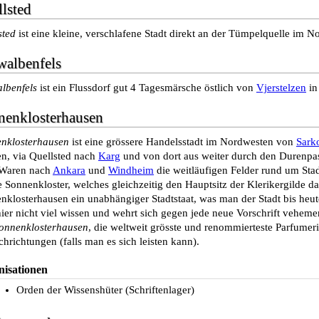
lsted
sted
ist eine kleine, verschlafene Stadt direkt an der Tümpelquelle im 
walbenfels
lbenfels
ist ein Flussdorf gut 4 Tagesmärsche östlich von
Vjerstelzen
i
nenklosterhausen
nklosterhausen
ist eine grössere Handelsstadt im Nordwesten von
Sark
n, via Quellsted nach
Karg
und von dort aus weiter durch den Durenpa
Waren nach
Ankara
und
Windheim
die weitläufigen Felder rund um Stad
e Sonnenkloster, welches gleichzeitig den Hauptsitz der Klerikergilde dar
nklosterhausen ein unabhängiger Stadtstaat, was man der Stadt bis heu
ier nicht viel wissen und wehrt sich gegen jede neue Vorschrift veheme
onnenklosterhausen
, die weltweit grösste und renommierteste Parfumeri
hrichtungen (falls man es sich leisten kann).
nisationen
Orden der Wissenshüter (Schriftenlager)