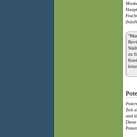
Mosk
Haupt
Frach
(häuf
"Man
Revi
Städ
zu f
Knei
könn
Pot
Poter
Zeit 
und d
Diese
Poterm