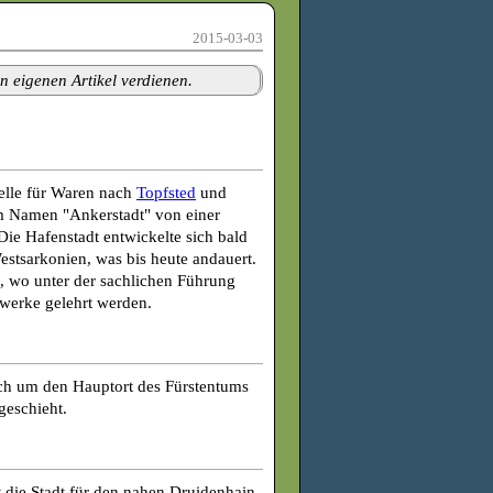
2015-03-03
n eigenen Artikel verdienen.
telle für Waren nach
Topfsted
und
m Namen "Ankerstadt" von einer
Die Hafenstadt entwickelte sich bald
estsarkonien, was bis heute andauert.
t, wo unter der sachlichen Führung
werke gelehrt werden.
ich um den Hauptort des Fürstentums
geschieht.
t die Stadt für den nahen Druidenhain.