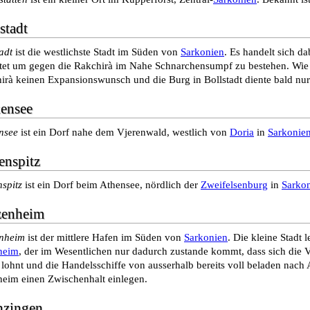
stadt
adt
ist die westlichste Stadt im Süden von
Sarkonien
. Es handelt sich da
htet um gegen die Rakchirà im Nahe Schnarchensumpf zu bestehen. Wie s
irà keinen Expansionswunsch und die Burg in Bollstadt diente bald nur 
kensee
nsee
ist ein Dorf nahe dem Vjerenwald, westlich von
Doria
in
Sarkonie
enspitz
nspitz
ist ein Dorf beim Athensee, nördlich der
Zweifelsenburg
in
Sarko
zenheim
nheim
ist der mittlere Hafen im Süden von
Sarkonien
. Die kleine Stadt
heim
, der im Wesentlichen nur dadurch zustande kommt, dass sich die V
lohnt und die Handelsschiffe von ausserhalb bereits voll beladen nach 
eim einen Zwischenhalt einlegen.
nzingen