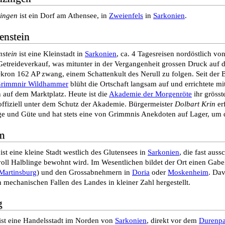
ingen
ist ein Dorf am Athensee, in
Zweienfels
in
Sarkonien
.
enstein
nstein
ist eine Kleinstadt in
Sarkonien
, ca. 4 Tagesreisen nordöstlich vo
etreideverkauf, was mitunter in der Vergangenheit grossen Druck auf d
kron 162 AP zwang, einem Schattenkult des Nerull zu folgen. Seit der
rimmnir Wildhammer
blüht die Ortschaft langsam auf und errichtete m
n auf dem Marktplatz. Heute ist die
Akademie der Morgenröte
ihr grösst
 offiziell unter dem Schutz der Akademie. Bürgermeister
Dolbart Krin
er
ge und Güte und hat stets eine von Grimmnis Anekdoten auf Lager, um di
m
ist eine kleine Stadt westlich des Glutensees in
Sarkonien
, die fast aus
oll Halblinge bewohnt wird. Im Wesentlichen bildet der Ort einen Gab
Martinsburg
) und den Grossabnehmern in
Doria
oder
Moskenheim
. Da
n mechanischen Fallen des Landes in kleiner Zahl hergestellt.
g
ist eine Handelsstadt im Norden von
Sarkonien
, direkt vor dem
Durenpa