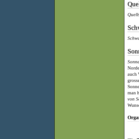
Quel
Quell
Sch
Schwa
Son
Sonne
Norde
auch 
gross
Sonne
man h
von S
Wunsc
Orga