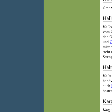
Grenz
Hall
Halle
vom G
den O
und
G
mitte
steht
Stren
Hal
Halm
handv
auch
beste
Kar
Karg