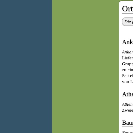
Ort
Die 
Ank
Anka
Liefe
Grupp
zu ei
Seit 
von L
Ath
Athen
Zweie
Bau
Baums