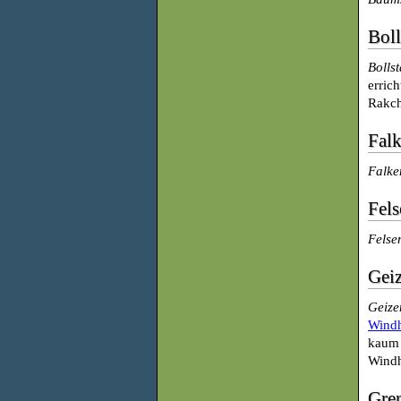
Boll
Bollst
erric
Rakch
Fal
Falke
Fels
Felse
Gei
Geize
Wind
kaum 
Windh
Gre