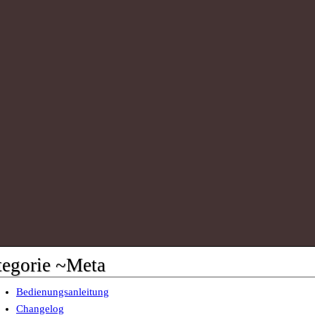
tegorie ~Meta
Bedienungsanleitung
Changelog