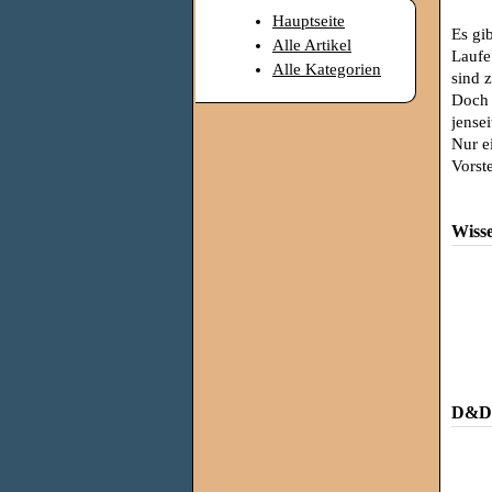
Hauptseite
Es gi
Alle Artikel
Laufe
Alle Kategorien
sind 
Doch 
jense
Nur e
Vorst
Wiss
D&D