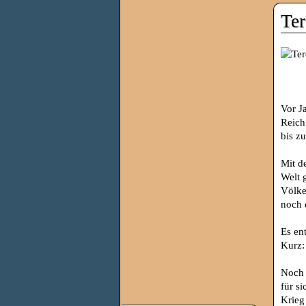
Ter
Vor J
Reich
bis z
Mit d
Welt 
Völke
noch 
Es en
Kurz
Noch 
für s
Krieg