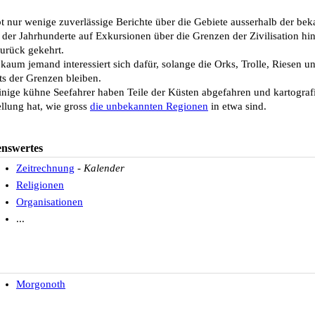
bt nur wenige zuverlässige Berichte über die Gebiete ausserhalb der be
 der Jahrhunderte auf Exkursionen über die Grenzen der Zivilisation hi
zurück gekehrt.
kaum jemand interessiert sich dafür, solange die Orks, Trolle, Riesen u
its der Grenzen bleiben.
inige kühne Seefahrer haben Teile der Küsten abgefahren und kartografi
ellung hat, wie gross
die unbekannten Regionen
in etwa sind.
enswertes
Zeitrechnung
-
Kalender
Religionen
Organisationen
...
Morgonoth