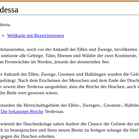
dessa
Weltkarte mit Bezeichnungen
ahrtausenden, noch vor der Ankunft der Elfen und Zwerge, bevölkerten
 umfasste alle Gebirge, Täler, Ebenen und Wälder der zwei Kontinente,
um Frostwächter im Norden, jenseits der donnernden See.
er Ankunft der Elfen, Zwerge, Gnomen und Halblingen wurden die Gebi
gedrängt. Nach dem Erscheinen der Menschen und dem Ende der Drachenk
r soweit über Terdessa ausgedehnt, dass die Reiche der Drachen, auch
der Rede wert gewesen wären.
tstanden die Herrschaftsgebiete der Elfen-, Zwergen-, Gnomen-, Halbli
:
Die bekannten Reiche
Terdessas.
wärend der Drachenkriege sahen Andere die Chance die Gebiete der e
ich zu beanspruchen und ihren neuen Besitz zu festigen solange die fünf 
 gegen die Drachen erholten.