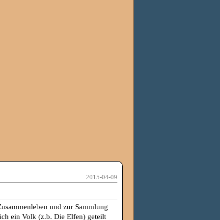
2015-04-09
ein Zusammenleben und zur Sammlung
h ein Volk (z.b. Die Elfen) geteilt