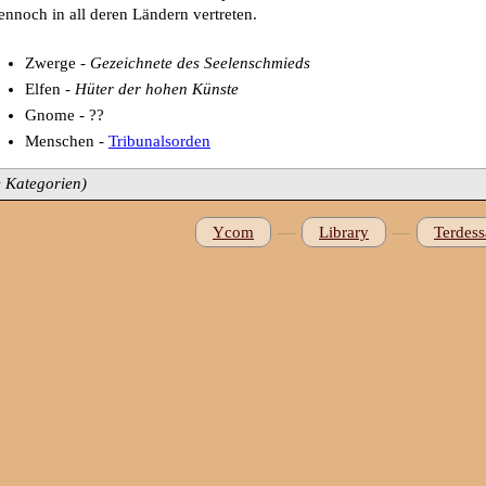
dennoch in all deren Ländern vertreten.
Zwerge -
Gezeichnete des Seelenschmieds
Elfen -
Hüter der hohen Künste
Gnome - ??
Menschen -
Tribunalsorden
e Kategorien)
—
—
Ycom
Library
Terdess