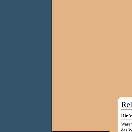
Rel
Die 
Waren
des W