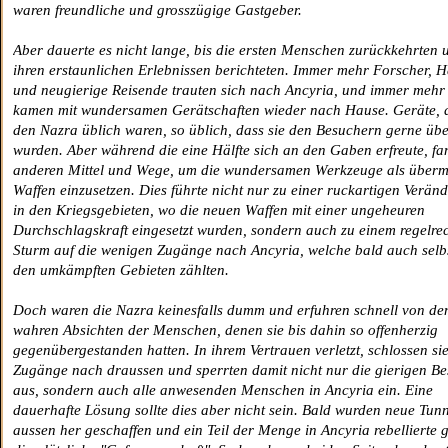
waren freundliche und grosszügige Gastgeber.
Aber dauerte es nicht lange, bis die ersten Menschen zurückkehrten 
ihren erstaunlichen Erlebnissen berichteten. Immer mehr Forscher, 
und neugierige Reisende trauten sich nach Ancyria, und immer mehr
kamen mit wundersamen Gerätschaften wieder nach Hause. Geräte, d
den Nazra üblich waren, so üblich, dass sie den Besuchern gerne üb
wurden. Aber während die eine Hälfte sich an den Gaben erfreute, fa
anderen Mittel und Wege, um die wundersamen Werkzeuge als überm
Waffen einzusetzen. Dies führte nicht nur zu einer ruckartigen Verän
in den Kriegsgebieten, wo die neuen Waffen mit einer ungeheuren
Durchschlagskraft eingesetzt wurden, sondern auch zu einem regelre
Sturm auf die wenigen Zugänge nach Ancyria, welche bald auch selb
den umkämpften Gebieten zählten.
Doch waren die Nazra keinesfalls dumm und erfuhren schnell von de
wahren Absichten der Menschen, denen sie bis dahin so offenherzig
gegenübergestanden hatten. In ihrem Vertrauen verletzt, schlossen sie
Zugänge nach draussen und sperrten damit nicht nur die gierigen B
aus, sondern auch alle anwesenden Menschen in Ancyria ein. Eine
dauerhafte Lösung sollte dies aber nicht sein. Bald wurden neue Tun
aussen her geschaffen und ein Teil der Menge in Ancyria rebellierte 