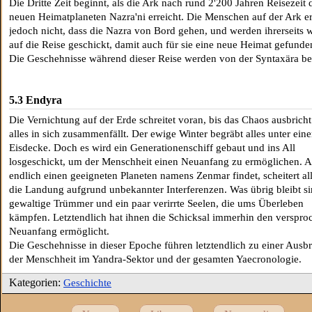
Die Dritte Zeit beginnt, als die Ark nach rund 2'200 Jahren Reisezeit 
neuen Heimatplaneten Nazra'ni erreicht. Die Menschen auf der Ark e
jedoch nicht, dass die Nazra von Bord gehen, und werden ihrerseits w
auf die Reise geschickt, damit auch für sie eine neue Heimat gefunde
Die Geschehnisse während dieser Reise werden von der Syntaxära be
5.3 Endyra
Die Vernichtung auf der Erde schreitet voran, bis das Chaos ausbrich
alles in sich zusammenfällt. Der ewige Winter begräbt alles unter eine
Eisdecke. Doch es wird ein Generationenschiff gebaut und ins All
losgeschickt, um der Menschheit einen Neuanfang zu ermöglichen. A
endlich einen geeigneten Planeten namens Zenmar findet, scheitert al
die Landung aufgrund unbekannter Interferenzen. Was übrig bleibt s
gewaltige Trümmer und ein paar verirrte Seelen, die ums Überleben
kämpfen. Letztendlich hat ihnen die Schicksal immerhin den verspr
Neuanfang ermöglicht.
Die Geschehnisse in dieser Epoche führen letztendlich zu einer Ausb
der Menschheit im Yandra-Sektor und der gesamten Yaecronologie.
Kategorien:
Geschichte