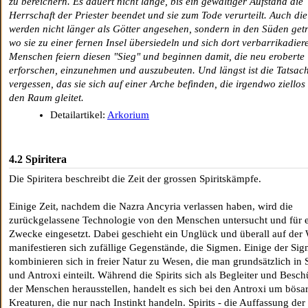
zu bereichern. Es dauert nicht lange, bis ein gewaltiger Aufstand die
Herrschaft der Priester beendet und sie zum Tode verurteilt. Auch di
werden nicht länger als Götter angesehen, sondern in den Süden get
wo sie zu einer fernen Insel übersiedeln und sich dort verbarrikadier
Menschen feiern diesen "Sieg" und beginnen damit, die neu eroberte 
erforschen, einzunehmen und auszubeuten. Und längst ist die Tatsac
vergessen, das sie sich auf einer Arche befinden, die irgendwo ziellos
den Raum gleitet.
Detailartikel:
Arkorium
4.2 Spiritera
Die Spiritera beschreibt die Zeit der grossen Spiritskämpfe.
Einige Zeit, nachdem die Nazra Ancyria verlassen haben, wird die
zurückgelassene Technologie von den Menschen untersucht und für 
Zwecke eingesetzt. Dabei geschieht ein Unglück und überall auf der 
manifestieren sich zufällige Gegenstände, die Sigmen. Einige der Si
kombinieren sich in freier Natur zu Wesen, die man grundsätzlich in S
und Antroxi einteilt. Während die Spirits sich als Begleiter und Besch
der Menschen herausstellen, handelt es sich bei den Antroxi um bösar
Kreaturen, die nur nach Instinkt handeln. Spirits - die Auffassung der