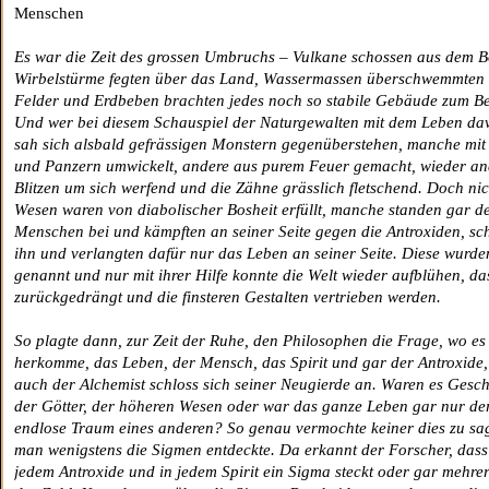
Menschen
Es war die Zeit des grossen Umbruchs – Vulkane schossen aus dem 
Wirbelstürme fegten über das Land, Wassermassen überschwemmten 
Felder und Erdbeben brachten jedes noch so stabile Gebäude zum Be
Und wer bei diesem Schauspiel der Naturgewalten mit dem Leben d
sah sich alsbald gefrässigen Monstern gegenüberstehen, manche mi
und Panzern umwickelt, andere aus purem Feuer gemacht, wieder an
Blitzen um sich werfend und die Zähne grässlich fletschend. Doch nic
Wesen waren von diabolischer Bosheit erfüllt, manche standen gar d
Menschen bei und kämpften an seiner Seite gegen die Antroxiden, sc
ihn und verlangten dafür nur das Leben an seiner Seite. Diese wurden
genannt und nur mit ihrer Hilfe konnte die Welt wieder aufblühen, da
zurückgedrängt und die finsteren Gestalten vertrieben werden.
So plagte dann, zur Zeit der Ruhe, den Philosophen die Frage, wo es
herkomme, das Leben, der Mensch, das Spirit und gar der Antroxide
auch der Alchemist schloss sich seiner Neugierde an. Waren es Gesc
der Götter, der höheren Wesen oder war das ganze Leben gar nur de
endlose Traum eines anderen? So genau vermochte keiner dies zu sag
man wenigstens die Sigmen entdeckte. Da erkannt der Forscher, dass
jedem Antroxide und in jedem Spirit ein Sigma steckt oder gar mehre