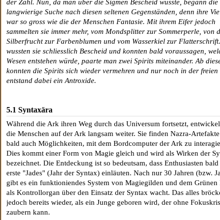
der Zahl. Nun, da man über die Sigmen Bescheid wusste, begann die
langwierige Suche nach diesen seltenen Gegenständen, denn ihre Viel
war so gross wie die der Menschen Fantasie. Mit ihrem Eifer jedoch
sammelten sie immer mehr, vom Mondsplitter zur Sommerperle, von 
Silberfrucht zur Farbenblumen und vom Wasserkiel zur Flatterschrift
wussten sie schliesslich Bescheid und konnten bald voraussagen, wel
Wesen entstehen würde, paarte man zwei Spirits miteinander. Ab die
konnten die Spirits sich wieder vermehren und nur noch in der freien
entstand dabei ein Antroxide.
5.1 Syntaxära
Während die Ark ihren Weg durch das Universum fortsetzt, entwickel
die Menschen auf der Ark langsam weiter. Sie finden Nazra-Artefakt
bald auch Möglichkeiten, mit dem Bordcomputer der Ark zu interagie
Dies kommt einer Form von Magie gleich und wird als Wirken der S
bezeichnet. Die Entdeckung ist so bedeutsam, dass Enthusiasten bald
erste "Jades" (Jahr der Syntax) einläuten. Nach nur 30 Jahren (bzw. J
gibt es ein funktioniendes System von Magiegilden und dem Grünen 
als Kontrollorgan über den Einsatz der Syntax wacht. Das alles bröck
jedoch bereits wieder, als ein Junge geboren wird, der ohne Fokuskris
zaubern kann.