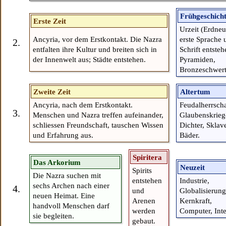
Frühgeschich
Erste Zeit
Urzeit (Erdneu
Ancyria, vor dem Erstkontakt. Die Nazra
erste Sprache 
2.
entfalten ihre Kultur und breiten sich in
Schrift entsteh
der Innenwelt aus; Städte entstehen.
Pyramiden,
Bronzeschwert
Zweite Zeit
Altertum
Ancyria, nach dem Erstkontakt.
Feudalherrscha
3.
Menschen und Nazra treffen aufeinander,
Glaubenskrieg
schliessen Freundschaft, tauschen Wissen
Dichter, Sklav
und Erfahrung aus.
Bäder.
Spiritera
Das Arkorium
Neuzeit
Spirits
Die Nazra suchen mit
entstehen
Industrie,
sechs Archen nach einer
4.
und
Globalisierung
neuen Heimat. Eine
Arenen
Kernkraft,
handvoll Menschen darf
werden
Computer, Inte
sie begleiten.
gebaut.