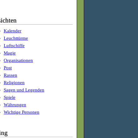
ichten
Kalender
Leuchttürme
Luftschiffe
Magie
Organisationen
Post
Rassen
Religionen
Sagen und Legenden
Spiele
Währungen
Wichtige Personen
ing