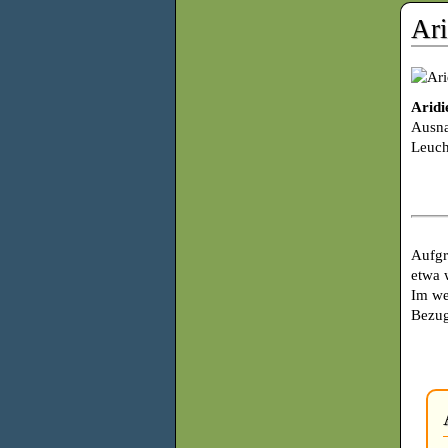
Ari
Aridi
Ausn
Leuch
Aufgr
etwa 
Im we
Bezug