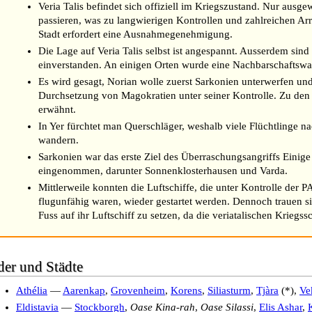
Veria Talis befindet sich offiziell im Kriegszustand. Nur ausg
passieren, was zu langwierigen Kontrollen und zahlreichen Arr
Stadt erfordert eine Ausnahmegenehmigung.
Die Lage auf Veria Talis selbst ist angespannt. Ausserdem sind
einverstanden. An einigen Orten wurde eine Nachbarschaftswa
Es wird gesagt, Norian wolle zuerst Sarkonien unterwerfen und
Durchsetzung von Magokratien unter seiner Kontrolle. Zu den 
erwähnt.
In Yer fürchtet man Querschläger, weshalb viele Flüchtlinge n
wandern.
Sarkonien war das erste Ziel des Überraschungsangriffs Einige
eingenommen, darunter Sonnenklosterhausen und Varda.
Mittlerweile konnten die Luftschiffe, die unter Kontrolle der
flugunfähig waren, wieder gestartet werden. Dennoch trauen s
Fuss auf ihr Luftschiff zu setzen, da die veriatalischen Kriegss
er und Städte
Athélia
—
Aarenkap
,
Grovenheim
,
Korens
,
Siliasturm
,
Tjàra
(*),
Ve
Eldistavia
—
Stockborgh
,
Oase Kina-rah
,
Oase Silassi
,
Elis Ashar
,