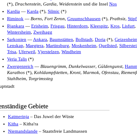
(*),
Drachenstein
,
Gardia
,
Weidenstein
und die Insel
Nos
Kardia
—
Karda
(*),
Silmic
(*)
Riminok
—
Borns
,
Fort Zeron
,
Gruumschhausen
(*),
Prathsiz
,
Stipf
Rjankara
—
Erisheim
,
Frisgau
,
Hinterdorn
,
Kleespitz
,
Kros
,
Lisfurt
,
Wintersheim
,
Zweihagg
Sarkonien
—
Ankara
,
Baumstätten
,
Bollstadt
,
Doria
(*),
Geizenhei
Lenskap
,
Maegtera
,
Martinsburg
,
Moskenheim
,
Quellsted
,
Silberste
Trisa
,
Uferweil
,
Vjerstelzen
,
Windheim
Veria Talis
(*)
Zwergenreich
—
Blauengrimm
,
Dunkelwasser
,
Güldengunst
,
Hamme
Karathos
(*),
Kohldampfstetten
,
Kront
,
Marmok
,
Ofenstau
,
Riemenf
Stahlheim
,
Torgrimssteg
uptstadt
enständige Gebiete
Katmerinja
– Das Juwel der Wüste
Kitha
– Kitha'ra
Niemandslande
– Staatsfreie Landmassen