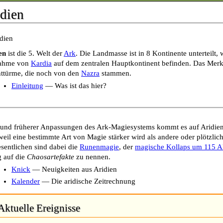
dien
en
ist die 5. Welt der
Ark
. Die Landmasse ist in 8 Kontinente unterteilt, 
ahme von
Kardia
auf dem zentralen Hauptkontinent befinden. Das Merkm
ttürme, die noch von den
Nazra
stammen.
Einleitung
— Was ist das hier?
und früherer Anpassungen des Ark-Magiesystems kommt es auf Aridien
weil eine bestimmte Art von Magie stärker wird als andere oder plötzli
sentlichen sind dabei die
Runenmagie
, der
magische Kollaps um 115 A
 auf die
Chaosartefakte
zu nennen.
Knick
— Neuigkeiten aus Aridien
Kalender
— Die aridische Zeitrechnung
Aktuelle Ereignisse