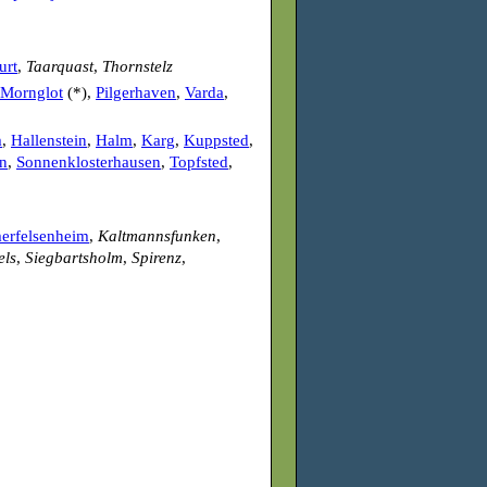
urt
,
Taarquast
,
Thornstelz
Mornglot
(*),
Pilgerhaven
,
Varda
,
m
,
Hallenstein
,
Halm
,
Karg
,
Kuppsted
,
in
,
Sonnenklosterhausen
,
Topfsted
,
rfelsenheim
,
Kaltmannsfunken
,
els
,
Siegbartsholm
,
Spirenz
,