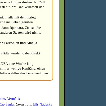
ewiesene Bürger dürfen den Zoll
esten führt. Das Verlassen der
 nicht alle mit dem Krieg
che ins Leben gerufen.
 dann Rjankara. Ziel sei die
anderen Staaten wird nichts
ach Sarkonien und Athélia
 Städte wurden dabei direkt
 PANEA eine Woche lang
ich nur wenige Kapitäne, einen
chiffe wahllos das Feuer eröffnen.
ktra
,
Vermàlis
Kap Sanja
,
Gernstrom
,
Elis Nadeska