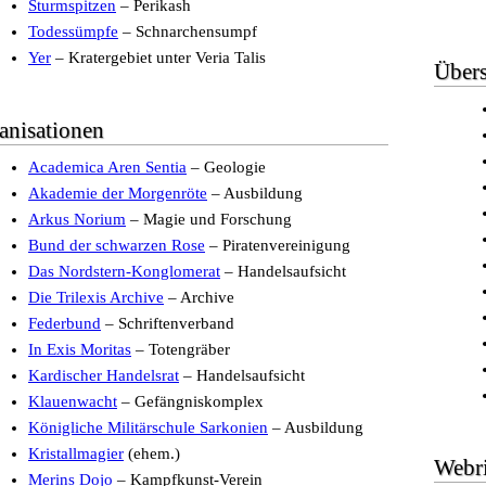
Sturmspitzen
– Perikash
Todessümpfe
– Schnarchensumpf
Yer
– Kratergebiet unter Veria Talis
Übers
anisationen
Academica Aren Sentia
– Geologie
Akademie der Morgenröte
– Ausbildung
Arkus Norium
– Magie und Forschung
Bund der schwarzen Rose
– Piratenvereinigung
Das Nordstern-Konglomerat
– Handelsaufsicht
Die Trilexis Archive
– Archive
Federbund
– Schriftenverband
In Exis Moritas
– Totengräber
Kardischer Handelsrat
– Handelsaufsicht
Klauenwacht
– Gefängniskomplex
Königliche Militärschule Sarkonien
– Ausbildung
Kristallmagier
(ehem.)
Webr
Merins Dojo
– Kampfkunst-Verein