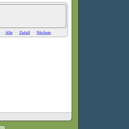
—
Alle
—
Zufall
—
Nächste